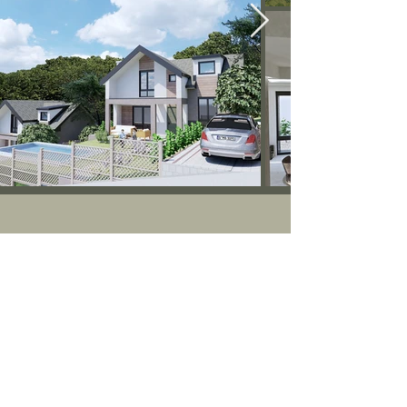
Načini
kupovine kuće?
Sve kuće imaju potrebnu dokumentaciju
(građevinsku dozvolu, prijavu početka rada i