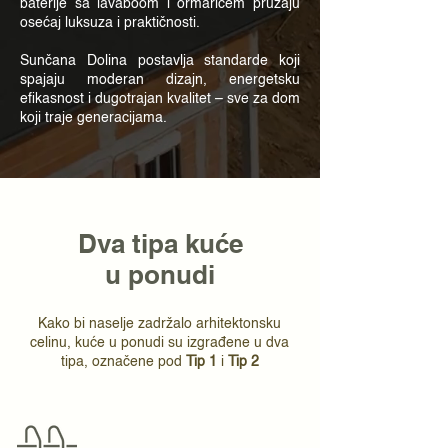
baterije sa lavaboom i ormarićem pružaju
osećaj luksuza i praktičnosti.
Sunčana Dolina postavlja standarde koji
spajaju moderan dizajn, energetsku
efikasnost i dugotrajan kvalitet – sve za dom
koji traje generacijama.
Dva tipa kuće
u ponudi
Kako bi naselje zadržalo arhitektonsku
celinu, kuće u ponudi su izgrađene u dva
tipa, označene pod
Tip 1
i
Tip 2