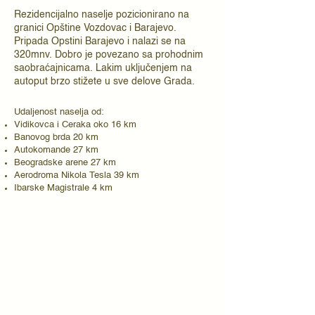
Rezidencijalno naselje pozicionirano na
granici Opštine Vozdovac i Barajevo.
Pripada Opstini Barajevo i nalazi se na
320mnv. Dobro je povezano sa prohodnim
saobraćajnicama. Lakim uključenjem na
autoput brzo stižete u sve delove Grada.
Udaljenost naselja od:
Vidikovca i Ceraka oko 16 km
Banovog brda 20 km
Autokomande 27 km
Beogradske arene 27 km
Aerodroma Nikola Tesla 39 km
Ibarske Magistrale 4 km