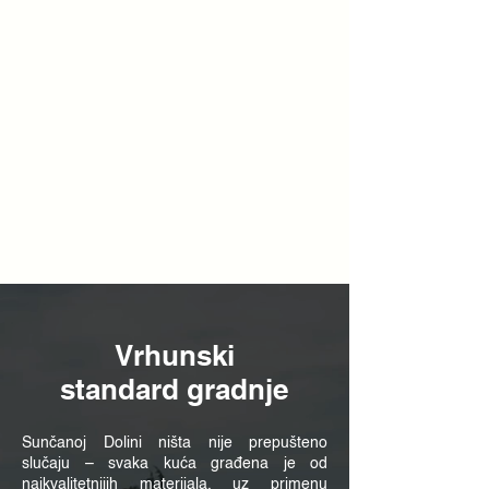
Vrhunski
standard gradnje
Sunčanoj Dolini ništa nije prepušteno
slučaju – svaka kuća građena je od
najkvalitetnijih materijala, uz primenu