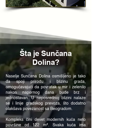
Šta je Sunčana
Dolina?
Naselje Sunčana Dolina osmišljeno je tako
da spoji prirodu i blizinu grada,
omogućavajući da povratak u mir i zelenilo
nakon napornog dana bude brz i
jednostavan. U neposrednoj blizini nalaze
se i linije gradskog prevoza, što dodatno
olakšava povezanost sa Beogradom.
Kompleks čini devet modernih kuća neto
površine od 122 m². Svaka kuća ima