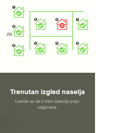
Trenutan izgled naselja
Uverite se da li Vam lokacija prija i
odgovara.