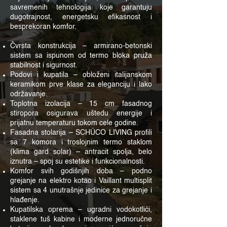
savremenih tehnologija koje garantuju
dugotrajnost, energetsku efikasnost i
besprekoran komfor.
Čvrsta konstrukcija – armirano-betonski
sistem sa ispunom od termo bloka pruža
stabilnost i sigurnost.
Podovi i kupatila – obloženi italijanskom
keramikom prve klase za eleganciju i lako
održavanje.
Toplotna izolacija – 15 cm fasadnog
stiropora osigurava uštedu energije i
prijatnu temperaturu tokom cele godine.
Fasadna stolarija – SCHÜCO LIVING profili
sa 7 komora i troslojnim termo staklom
(klima gard solar) – antracit spolja, belo
iznutra – spoj su estetike i funkcionalnosti.
Komfor svih godišnjih doba – podno
grejanje na elektro kotao i Vaillant multisplit
sistem sa 4 unutrašnje jedinice za grejanje i
hlađenje.
Kupatilska oprema – ugradni vodokotlići,
staklene tuš kabine i moderne jednoručne