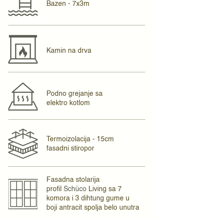
Bazen - 7x3m
Kamin na drva
Podno grejanje sa
elektro kotlom
Termoizolacija - 15cm
fasadni stiropor
Fasadna stolarija
profil
Schüco
Living sa 7
komora
i 3 dihtung gume u
boji antracit spolja belo unutra