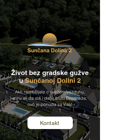
Život bez gradske gužve
u
Sunčanoj Dolini 2
Ako razmišljate o svežem vazduhu,
miru ali da ste i dalje blizu Beograda,
ovo je ponuda za Vas!
Kontakt