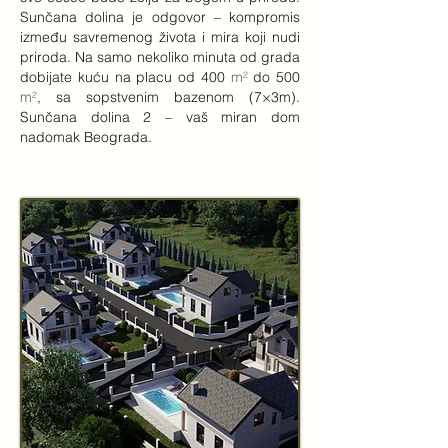
Sunčana dolina je odgovor – kompromis
između savremenog života i mira koji nudi
priroda. Na samo nekoliko minuta od grada
dobijate kuću na placu od 400
m²
do 500
m²
, sa sopstvenim bazenom (7×3m).
Sunčana dolina 2 – vaš miran dom
nadomak Beograda.