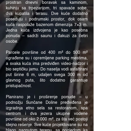
prostran dnevni boravak sa kaminom,
kuhinju sa trpezarijom, tri spavaće sobe,
dva kupatila i terasu. Dve kuće dodatno
poseduju i podrumski prostor, dok osam
kuća raspolaže bazenom dimenzija 7×3 m.
Jedna kuća izdvojena je kao posebna
ponuda – sadrži saunu i đakuzi za četiri
osobe.
Parcele površine od 400 m² do 500 m²
ograđene su i opremljene parking mestima,
a svaka kuća ima predviđen video-nadzor i
bio septičku jamu. Do naselja vodi asfaltirani
put širine 6 m, udaljen svega 300 m od
glavnog puta, što dodatno garantuje
pristupačnost.
Planirano je i proširenje ponude – u
podnožju Sunčane Doline predviđena je
izgradnja etno sela sa restoranom, spa
centrom i dva jezera ukupne vodene
površine od oko 2.000 m², za šta već postoji
idejno rešenje. Sve kuće projektovane su na
blago nagnutom terenu, sa pogledom ka