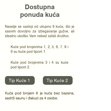
Dostupna
ponuda kuća
Naselje se sastoji od ukupno 9 kuća, što je
sasvim dovoljno za izbegavanje gužve, ali
idealno ukoliko Vam nekad zafali društvo.
Kuće pod brojevima 1, 2, 5, 6, 7, 8 i
9 su kuće pod tipom 1.
Kuće pod brojevima 3 i 4 su kuće
pod tipom 2.
Tip Kuće 1
Tip Kuće 2
Kuća pod brojem 6 je kuća bez bazena,
sadrži saunu i đakuzi za 4 osobe.