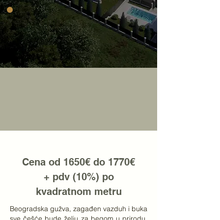
Cena od 1650€ do 1770€
+ pdv (10%) po
kvadratnom metru
Beogradska gužva, zagađen vazduh i buka
sve češće bude želju za begom u prirodu.