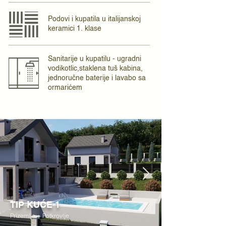
Podovi i kupatila u italijanskoj
keramici 1. klase
Sanitarije u kupatilu - ugradni
vodikotlic,staklena tuš kabina,
jednoručne baterije i lavabo sa
ormarićem
TIP KUĆE 1
Prizemlje + Potkrovlje