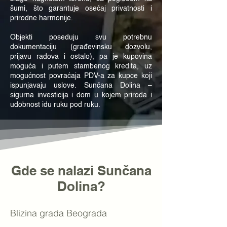
šumi, što garantuje osećaj privatnosti i
prirodne harmonije.
Objekti poseduju svu potrebnu
dokumentaciju (građevinsku dozvolu,
prijavu radova i ostalo), pa je kupovina
moguća i putem stambenog kredita, uz
mogućnost povraćaja PDV-a za kupce koji
ispunjavaju uslove. Sunčana Dolina –
sigurna investicija i dom u kojem priroda i
udobnost idu ruku pod ruku.
Gde se nalazi Sunčana
Dolina?
Blizina grada Beograda